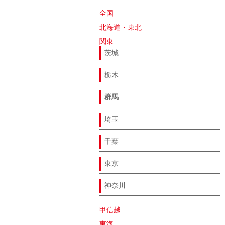
全国
北海道・東北
関東
茨城
栃木
群馬
埼玉
千葉
東京
神奈川
甲信越
東海