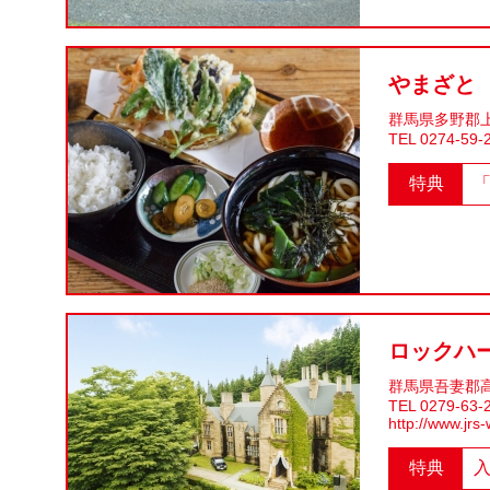
やまざと
群馬県多野郡上
TEL 0274-59-
特典
ロックハ
群馬県吾妻郡高
TEL 0279-63-
http://www.jrs
特典
入