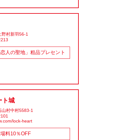
野村新羽56-1
2213
「恋人の聖地」粗品プレセント
ート城
山村中村5583-1
2101
-w.com/lock-heart
場料10％OFF