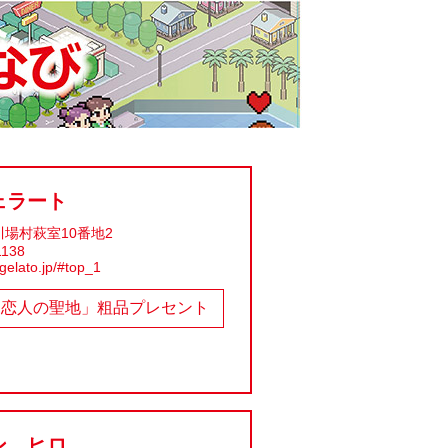
ェラート
場村萩室10番地2
1138
gelato.jp/#top_1
「恋人の聖地」粗品プレセント
ン ヒロ