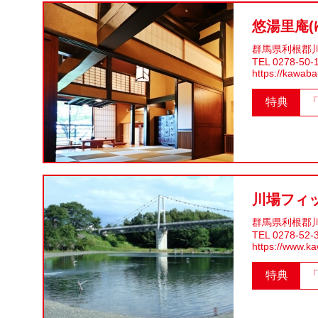
悠湯里庵
群馬県利根郡川
TEL 0278-50-
https://kawaba-
特典
川場フィ
群馬県利根郡川
TEL 0278-52-
https://www.ka
特典