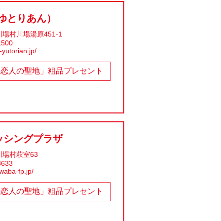
(ゆとりあん）
場村川場湯原451-1
1500
yutorian.jp/
「恋人の聖地」粗品プレセント
ッシングプラザ
場村萩室63
3633
waba-fp.jp/
「恋人の聖地」粗品プレセント