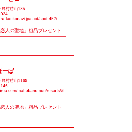
野村勝山135
3024
ra-kankonavi.jp/spot/spot-452/
「恋人の聖地」粗品プレセント
ほーば
野村勝山1169
2146
airou.com/mahobanomori/resorts/#l
「恋人の聖地」粗品プレセント