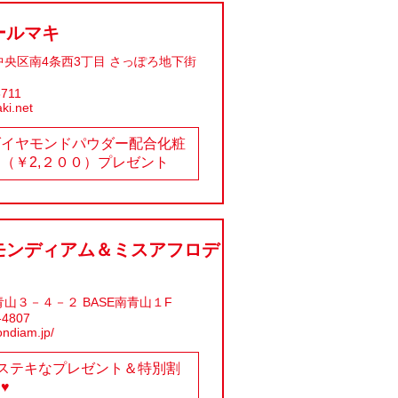
ールマキ
央区南4条西3丁目 さっぽろ地下街
3711
ki.net
ダイヤモンドパウダー配合化粧
（￥2,２００）プレゼント
モンディアム＆ミスアフロデ
山３－４－２ BASE南青山１F
-4807
ondiam.jp/
♥ステキなプレゼント＆特別割
♥