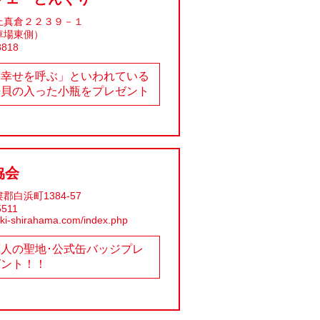
山市上真倉２２３９－１
車場東側）
8818
「幸せを呼ぶ」といわれている
桜貝の入った小瓶をプレゼント
協会
白浜町1384-57
5511
nki-shirahama.com/index.php
恋人の聖地･公式缶バッジプレ
ゼント！！