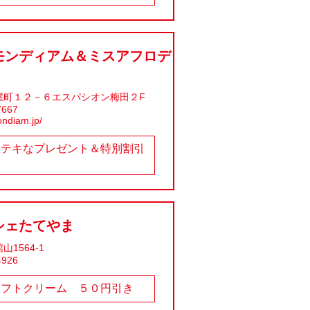
モンディアム＆ミスアフロデ
屋町１２－６エスパシオン梅田２F
7667
ondiam.jp/
ステキなプレゼント＆特別割引
シェたてやま
1564-1
4926
ソフトクリーム ５０円引き