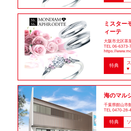
ミスター
ィーテ
大阪市北区茶
TEL 06-6373-
https://www.m
特典
♥
海のマル
千葉県館山市館山
TEL 0470-28-
特典