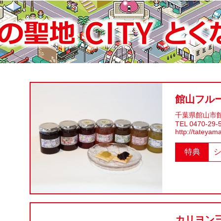
館山フル
千葉県館山市館山
TEL 0470-29-
http://tateyam
特典
カリヨン