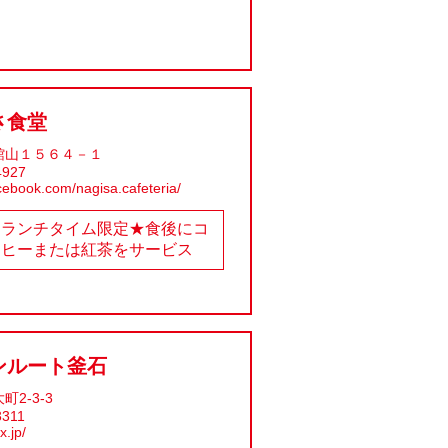
さ食堂
館山１５６４－１
4927
cebook.com/nagisa.cafeteria/
★ランチタイム限定★食後にコ
ーヒーまたは紅茶をサービス
ンルート釜石
2-3-3
3311
x.jp/