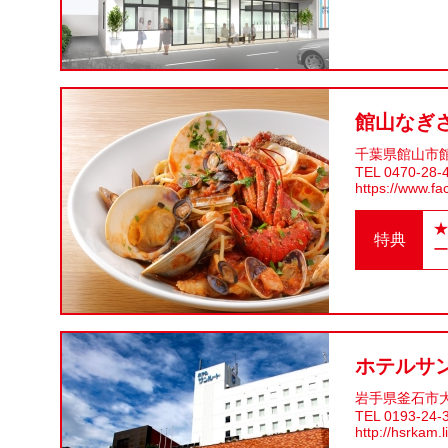
館山なぎ
千葉県館山市
TEL 0470-28-
https://www.fa
特典
ホテルサ
岩手県釜石市大町
TEL 0193-24-
http://hsrkam.li