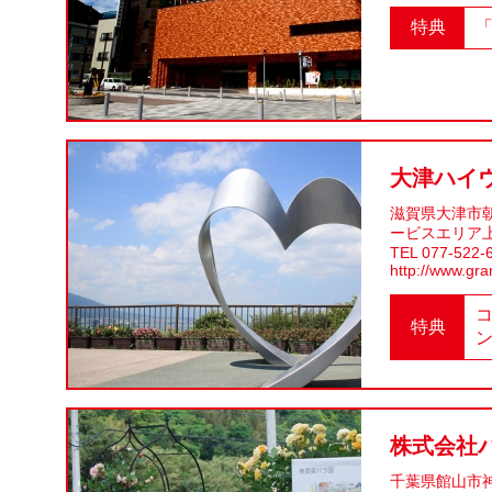
特典
大津ハイ
滋賀県大津市朝
ービスエリア
TEL 077-522-
http://www.gra
特典
株式会社
千葉県館山市神余