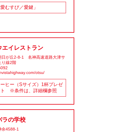
「愛むすび／愛鍵」
ウエイレストラン
日が丘2-8-1 名神高速道路大津サ
上り線2階
6092
nvistahighway.com/otsu/
コーヒー（Sサイズ）1杯プレゼ
ント ※条件は、詳細欄参照
バラの学校
4588-1