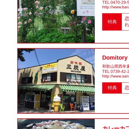
TEL 0470-29-
http://www.bar
特典
Domitory
和歌山県西牟婁
TEL 0739-42-
http://www.san
特典
カレーカ