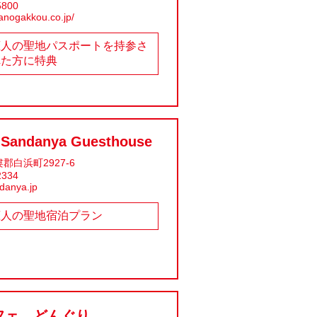
5800
anogakkou.co.jp/
恋人の聖地パスポートを持参さ
れた方に特典
 Sandanya Guesthouse
郡白浜町2927-6
2334
danya.jp
恋人の聖地宿泊プラン
フェ どんぐり